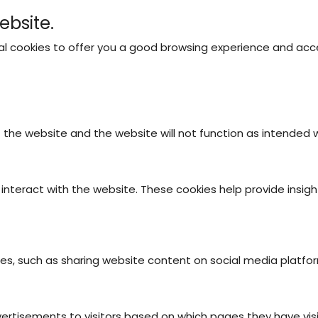
ebsite.
nal cookies to offer you a good browsing experience and acce
ABOUT US
OUR CAMPING SITES
ACTIVITIES
A
f the website and the website will not function as intended
interact with the website. These cookies help provide insigh
ties, such as sharing website content on social media platfo
vertisements to visitors based on which pages they have vis