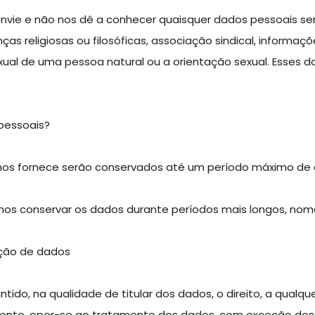
nvie e não nos dê a conhecer quaisquer dados pessoais sen
renças religiosas ou filosóficas, associação sindical, inform
sexual de uma pessoa natural ou a orientação sexual. Esse
pessoais?
os fornece serão conservados até um período máximo de 
s conservar os dados durante períodos mais longos, nom
zação de dados
antido, na qualidade de titular dos dados, o direito, a qua
itamento, opor-se ao tratamento dos dados, com exceção do