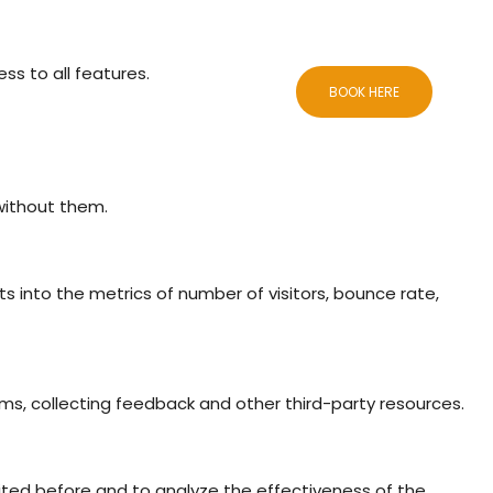
ss to all features.
CCOMMODATIONS
BLOG
CONTACTS
BOOK HERE
 without them.
ts into the metrics of number of visitors, bounce rate,
rms, collecting feedback and other third-party resources.
ited before and to analyze the effectiveness of the