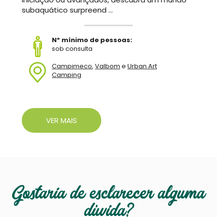
subaquático surpreend ...
Nº mínimo de pessoas:
sob consulta
Campimeco
,
Valbom
e
Urban Art
Camping
VER MAIS
Gostaria de esclarecer alguma
dúvida?